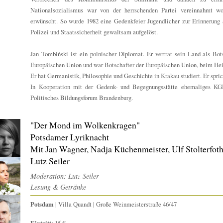
Nationalsozialismus war von der herrschenden Partei vereinnahmt wo
erwünscht. So wurde 1982 eine Gedenkfeier Jugendlicher zur Erinnerung
Polizei und Staatssicherheit gewaltsam aufgelöst.
Jan Tombiński ist ein polnischer Diplomat. Er vertrat sein Land als Bo
Europäischen Union und war Botschafter der Europäischen Union, beim Heil
Er hat Germanistik, Philosophie und Geschichte in Krakau studiert. Er spri
In Kooperation mit der Gedenk- und Begegnungsstätte ehemaliges KG
Politisches Bildungsforum Brandenburg.
"Der Mond im Wolkenkragen"
Potsdamer Lyriknacht
Mit Jan Wagner, Nadja Küchenmeister, Ulf Stolterfoth
Lutz Seiler
Moderation: Lutz Seiler
Lesung & Getränke
Potsdam
| Villa Quandt | Große Weinmeisterstraße 46/47