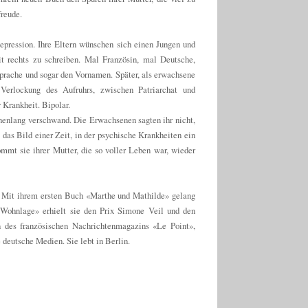
freude.
epression. Ihre Eltern wünschen sich einen Jungen und
 rechts zu schreiben. Mal Französin, mal Deutsche,
 Sprache und sogar den Vornamen. Später, als erwachsene
erlockung des Aufruhrs, zwischen Patriarchat und
 Krankheit. Bipolar.
henlang verschwand. Die Erwachsenen sagten ihr nicht,
t das Bild einer Zeit, in der psychische Krankheiten ein
mmt sie ihrer Mutter, die so voller Leben war, wieder
in. Mit ihrem ersten Buch «Marthe und Mathilde» gelang
r Wohnlage» erhielt sie den Prix Simone Veil und den
n des französischen Nachrichtenmagazins «Le Point»,
deutsche Medien. Sie lebt in Berlin.