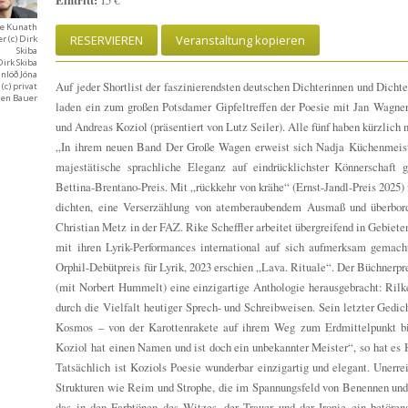
Eintritt:
15 €
ne Kunath
RESERVIEREN
Veranstaltung kopieren
 (c) Dirk
Skiba
 Dirk Skiba
nlöð Jóna
Auf jeder Shortlist der faszinierendsten deutschen Dichterinnen und Dichte
(c) privat
rgen Bauer
laden ein zum großen Potsdamer Gipfeltreffen der Poesie mit Jan Wagner,
und Andreas Koziol (präsentiert von Lutz Seiler). Alle fünf haben kürzlich
„In ihrem neuen Band Der Große Wagen erweist sich Nadja Küchenmeister
majestätische sprachliche Eleganz auf eindrücklichster Könnerschaft g
Bettina-Brentano-Preis. Mit „rückkehr von krähe“ (Ernst-Jandl-Preis 2025) 
dichten, eine Verserzählung von atemberaubendem Ausmaß und überbord
Christian Metz in der FAZ. Rike Scheffler arbeitet übergreifend in Gebiete
mit ihren Lyrik-Performances international auf sich aufmerksam gemacht
Orphil-Debütpreis für Lyrik, 2023 erschien „Lava. Rituale“. Der Büchnerpr
(mit Norbert Hummelt) eine einzigartige Anthologie herausgebracht: Rilk
durch die Vielfalt heutiger Sprech- und Schreibweisen. Sein letzter Gedi
Kosmos – von der Karottenrakete auf ihrem Weg zum Erdmittelpunkt bi
Koziol hat einen Namen und ist doch ein unbekannter Meister“, so hat es 
Tatsächlich ist Koziols Poesie wunderbar einzigartig und elegant. Unerre
Strukturen wie Reim und Strophe, die im Spannungsfeld von Benennen und
das in den Farbtönen des Witzes, der Trauer und der Ironie ein betörend 