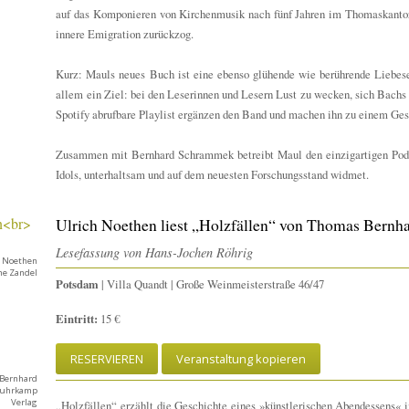
auf das Komponieren von Kirchenmusik nach fünf Jahren im Thomaskantora
innere Emigration zurückzog.
Kurz: Mauls neues Buch ist eine ebenso glühende wie berührende Liebese
allem ein Ziel: bei den Leserinnen und Lesern Lust zu wecken, sich Bachs
Spotify abrufbare Playlist ergänzen den Band und machen ihn zu einem Ges
Zusammen mit Bernhard Schrammek betreibt Maul den einzigartigen Podc
Idols, unterhaltsam und auf dem neuesten Forschungsstand widmet.
Ulrich Noethen liest „Holzfällen“ von Thomas Bernh
Lesefassung von Hans-Jochen Röhrig
h Noethen
ène Zandel
Potsdam
| Villa Quandt | Große Weinmeisterstraße 46/47
Eintritt:
15 €
RESERVIEREN
Veranstaltung kopieren
Bernhard
/ Suhrkamp
Verlag
„Holzfällen“ erzählt die Geschichte eines »künstlerischen Abendessens«