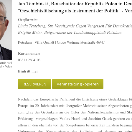
Jan Tombiński, Botschafter der Republik Polen in De
"Geschichtsfälschung als Instrument der Politik" - Vo
Grußworte:
Linda Teuteberg, Stv. Vorsitzende Gegen Vergessen Für Demokratie
Brigitte Meier, Beigeordnete der Landeshaupptstadt Potsdam
Potsdam
| Villa Quandt | Große Weinmeisterstraße 46/47
Karten unter:
0331 / 2804103
Tombinski
blik Polen
Eintritt:
frei
RESERVIEREN
Veranstaltung kopieren
Nachdem das Europäische Parlament die Errichtung eines Gedenktages für 
Europa im 20. Jahrhundert mit übergroßer Mehrheit seiner Abgeordneten 
zum „Tag des Gedenkens an die Opfer des Nationalsozialismus und Sta
Erklärung“ vorgeschlagen. Vaclav Havel und Joachim Gauck gehören zu d
allem in den ehemals von der Sowjetunion beherrschten Ländern begangen
Verbrechen des Kommunismus der Stalinära und danach zu erin