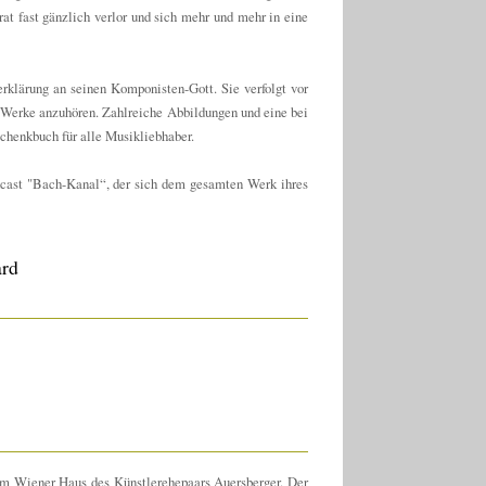
t fast gänzlich verlor und sich mehr und mehr in eine
rklärung an seinen Komponisten-Gott. Sie verfolgt vor
 Werke anzuhören. Zahlreiche Abbildungen und eine bei
chenkbuch für alle Musikliebhaber.
ast "Bach-Kanal“, der sich dem gesamten Werk ihres
ard
 im Wiener Haus des Künstlerehepaars Auersberger. Der