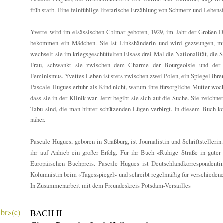
früh starb. Eine feinfühlige literarische Erzählung von Schmerz und Lebens
Yvette wird im elsässischen Colmar geboren, 1929, im Jahr der Großen D
bekommen ein Mädchen. Sie ist Linkshänderin und wird gezwungen, mit
wechselt sie im kriegsgeschüttelten Elsass drei Mal die Nationalität, die
Frau, schwankt sie zwischen dem Charme der Bourgeoisie und der V
Feminismus. Yvettes Leben ist stets zwischen zwei Polen, ein Spiegel ihrer
Pascale Hugues erfuhr als Kind nicht, warum ihre fürsorgliche Mutter woc
dass sie in der Klinik war. Jetzt begibt sie sich auf die Suche. Sie zeichne
Tabu sind, die man hinter schützenden Lügen verbirgt. In diesem Buch ko
näher.
Pascale Hugues, geboren in Straßburg, ist Journalistin und Schriftsteller
ihr auf Anhieb ein großer Erfolg. Für ihr Buch «Ruhige Straße in gute
Europäischen Buchpreis. Pascale Hugues ist Deutschlandkorrespondenti
Kolumnistin beim «Tagesspiegel» und schreibt regelmäßig für verschiedene 
In Zusammenarbeit mit dem Freundeskreis Potsdam-Versailles
BACH II