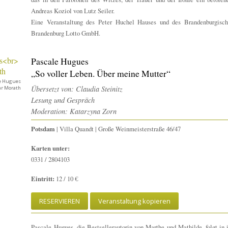
Andreas Koziol von Lutz Seiler.
Eine Veranstaltung des Peter Huchel Hauses und des Brandenburgisch
Brandenburg Lotto GmbH.
Pascale Hugues
„So voller Leben. Über meine Mutter“
e Hugues
Übersetzt von: Claudia Steinitz
ar Morath
Lesung und Gespräch
Moderation: Katarzyna Zorn
Potsdam
| Villa Quandt | Große Weinmeisterstraße 46/47
Karten unter:
0331 / 2804103
Eintritt:
12 / 10 €
RESERVIEREN
Veranstaltung kopieren
Pascale Hugues, die Bestsellerautorin von Marthe und Mathilde, folgt in 