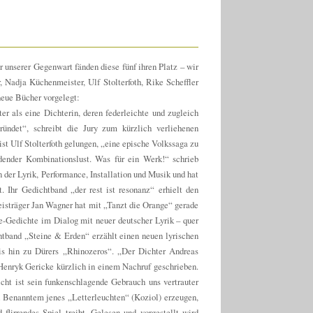
r unserer Gegenwart fänden diese fünf ihren Platz – wir
 Nadja Küchenmeister, Ulf Stolterfoth, Rike Scheffler
 neue Bücher vorgelegt:
 als eine Dichterin, deren federleichte und zugleich
ründet“, schreibt die Jury zum kürzlich verliehenen
ist Ulf Stolterfoth gelungen, „eine epische Volkssaga zu
ender Kombinationslust. Was für ein Werk!“ schrieb
n der Lyrik, Performance, Installation und Musik und hat
. Ihr Gedichtband „der rest ist resonanz“ erhielt den
eisträger Jan Wagner hat mit „Tanzt die Orange“ gerade
e-Gedichte im Dialog mit neuer deutscher Lyrik – quer
chtband „Steine & Erden“ erzählt einen neuen lyrischen
s hin zu Dürers „Rhinozeros“. „Der Dichter Andreas
Henryk Gericke kürzlich in einem Nachruf geschrieben.
icht ist sein funkenschlagende Gebrauch uns vertrauter
 Benanntem jenes „Letterleuchten“ (Koziol) erzeugen,
flirrendes Spiel treibt. Gelesen und vorgestellt wird