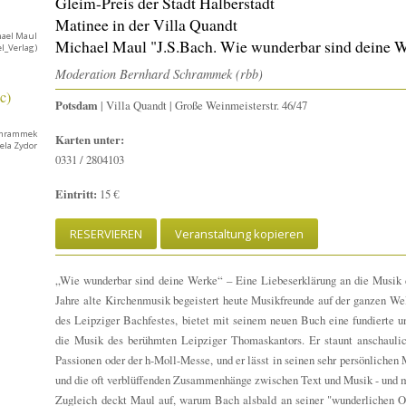
Gleim-Preis der Stadt Halberstadt
Matinee in der Villa Quandt
hael Maul
Michael Maul "J.S.Bach. Wie wunderbar sind deine 
el_Verlag)
Moderation Bernhard Schrammek (rbb)
Potsdam
| Villa Quandt | Große Weinmeisterstr. 46/47
chrammek
Karten unter:
ela Zydor
0331 / 2804103
Eintritt:
15 €
RESERVIEREN
Veranstaltung kopieren
„Wie wunderbar sind deine Werke“ – Eine Liebeserklärung an die Musik
Jahre alte Kirchenmusik begeistert heute Musikfreunde auf der ganzen We
des Leipziger Bachfestes, bietet mit seinem neuen Buch eine fundierte un
die Musik des berühmten Leipziger Thomaskantors. Er staunt anschaul
Passionen oder der h-Moll-Messe, und er lässt in seinen sehr persönliche
und die oft verblüffenden Zusammenhänge zwischen Text und Musik - und 
Zugleich deckt Maul auf, warum Bach alsbald an seiner "wunderlichen Ob