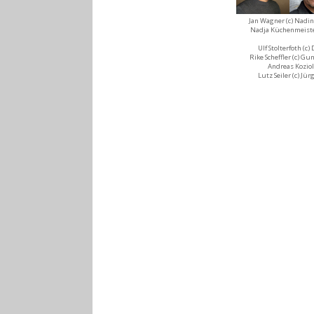
Jan Wagner (c) Nadi
Nadja Küchenmeister
Ulf Stolterfoth (c)
Rike Scheffler (c) Gun
Andreas Koziol 
Lutz Seiler (c) Jü