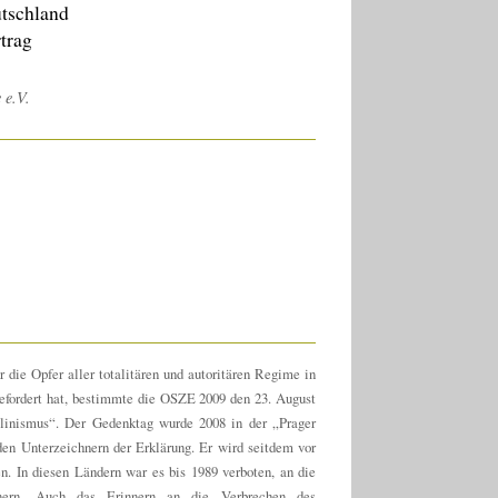
utschland
rtrag
 e.V.
die Opfer aller totalitären und autoritären Regime in
gefordert hat, bestimmte die OSZE 2009 den 23. August
linismus“. Der Gedenktag wurde 2008 in der „Prager
en Unterzeichnern der Erklärung. Er wird seitdem vor
. In diesen Ländern war es bis 1989 verboten, an die
nern. Auch das Erinnern an die Verbrechen des